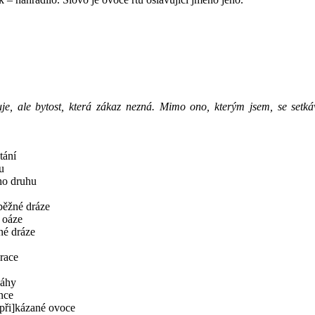
je, ale bytost, která zákaz nezná. Mimo ono, kterým jsem, se setká
tání
u
ího druhu
oběžné dráze
v oáze
né dráze
grace
sáhy
nce
[při]kázané ovoce