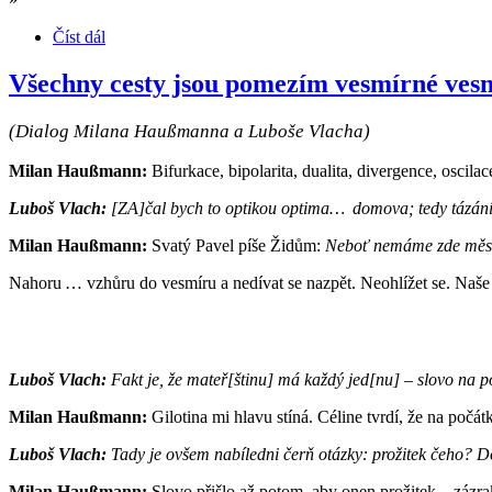
Číst dál
Všechny cesty jsou pomezím vesmírné vesn
(Dialog Milana Haußmanna a Luboše Vlacha)
Milan Haußmann:
Bifurkace, bipolarita, dualita, divergence, oscil
Luboš Vlach:
[ZA]čal bych to optikou optima… domova; tedy tázá
Milan Haußmann:
Svatý Pavel píše Židům:
Neboť nemáme zde města
Nahoru … vzhůru do vesmíru a nedívat se nazpět. Neohlížet se. Naše o
Luboš Vlach:
Fakt je, že mateř[štinu] má každý jed[nu] – slovo na
Milan Haußmann:
Gilotina mi hlavu stíná. Céline tvrdí, že na počát
Luboš Vlach:
Tady je ovšem nabíledni čerň otázky: prožitek čeho?
Milan Haußmann:
Slovo přišlo až potom, aby onen prožitek – zázrak