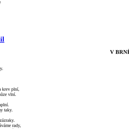
e
il
V BRN
y.
 krev plní,
hůze vlní.
aplní.
y taky.
zázraky.
áváme rady,