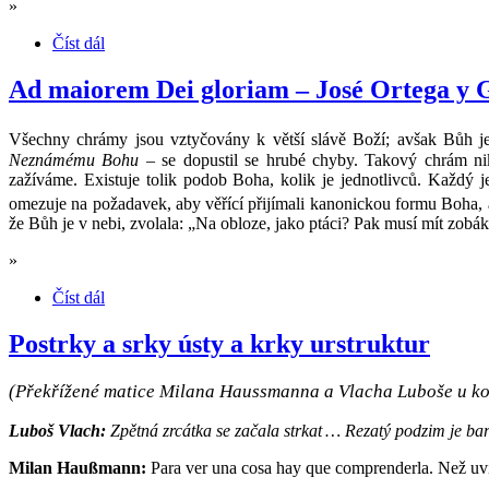
»
Číst dál
Ad maiorem Dei gloriam – José Ortega y 
Všechny chrámy jsou vztyčovány k větší slávě Boží; avšak Bůh j
Neznámému Bohu
– se dopustil se hrubé chyby. Takový chrám nik
zažíváme. Existuje tolik podob Boha, kolik je jednotlivců. Každý j
omezuje na požadavek, aby věřící přijímali kanonickou formu Boha, a
že Bůh je v nebi, zvolala: „Na obloze, jako ptáci? Pak musí mít zobá
»
Číst dál
Postrky a srky ústy a krky urstruktur
(Překřížené matice Milana Haussmanna a Vlacha Luboše u ko
Luboš Vlach:
Zpětná zrcátka se začala strkat … Rezatý podzim je bar
Milan Haußmann:
Para ver una cosa hay que comprenderla. Než uvid