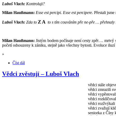
Luboš Vlach:
Kontroluji?
Milan Haußmann:
Esse est percipi. Esse est percipere.
Přestali jsme
ZA
Luboš Vlach:
Zda to
to s tím couváním pře ne-pře … přehnaly 
Milan Haußmann:
Jistým bodem počínaje není cesty zpět … mrtvý s
početí odsouzeny k zániku, stejně jako všechny bytosti. Evoluce iluz
»
Číst dál
Vědci zvěstují – Luboš Vlach
vědci stále objev
vědci zmrazili sv
vědci vypěstova
vědci rozklíčoval
vědci rozžvýkali
vědci zvažují kli
seniorka z Číny 