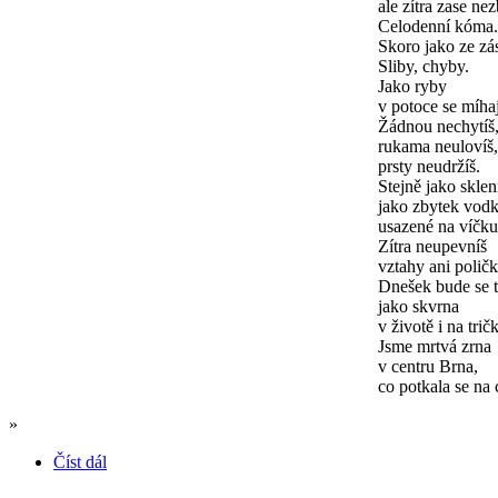
ale zítra zase ne
Celodenní kóma.
Skoro jako ze zá
Sliby, chyby.
Jako ryby
v potoce se míhaj
Žádnou nechytíš
rukama neulovíš,
prsty neudržíš.
Stejně jako sklen
jako zbytek vod
usazené na víčku
Zítra neupevníš
vztahy ani poličk
Dnešek bude se t
jako skvrna
v životě i na trič
Jsme mrtvá zrna
v centru Brna,
co potkala se na 
»
Číst dál