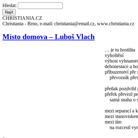
Hledat:
CHRISTIANIA.CZ
Christiania - Brno, e-mail: christiania@email.cz, www.christiania.cz
Místo domova – Luboš Vlach
… je tu hostilita
vyhoštění
výhost vyhnanstv
dehonestace a h
příbuzenství pře 
převozník převr
přetlak pozdvihl 
přeřek převezl p
samá snaha o sa
mezi separací a 
mezi stanoviske
mezi tím
na rozcestí vyrů
»