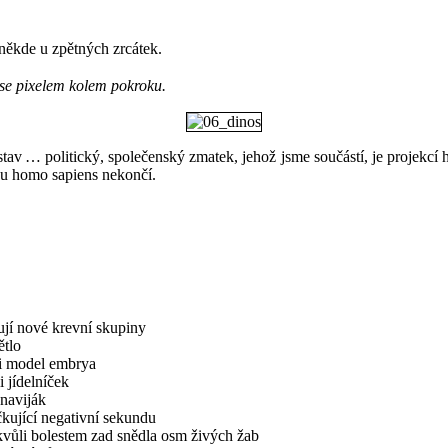
 někde u zpětných zrcátek.
se pixelem kolem pokroku.
tav … politický, společenský zmatek, jehož jsme součástí, je projekc
í u homo sapiens nekončí.
ují nové krevní skupiny
ětlo
li model embrya
i jídelníček
 naviják
čkující negativní sekundu
kvůli bolestem zad snědla osm živých žab