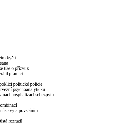
ím kyčlí
osana
se tiše o přízvuk
átil pramici
poklici politické policie
ervezní psychoanalytičku
naci hospitalizací sebezpytu
kombinací
m ústavy a povstáním
stá rozrazil