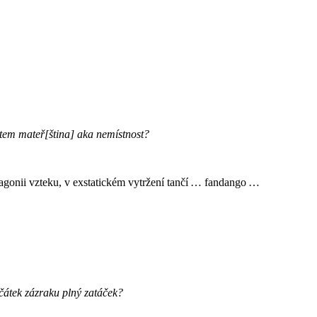
tem mateř[ština] aka nemístnost?
 agonii vzteku, v exstatickém vytržení tančí … fandango …
ačátek zázraku plný zatáček?