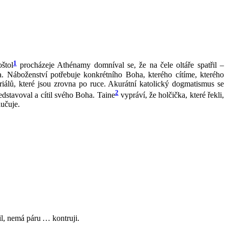
1
štol
procházeje Athénamy domníval se, že na čele oltáře spatřil –
. Náboženství potřebuje konkrétního Boha, kterého cítíme, kterého
riálů, které jsou zrovna po ruce. Akurátní katolický dogmatismus se
2
dstavoval a cítil svého Boha. Taine
vypráví, že holčička, které řekli,
lučuje.
il, nemá páru … kontruji.