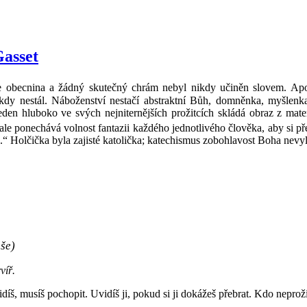
Gasset
e obecnina a žádný skutečný chrám nebyl nikdy učiněn slovem. Apo
dy nestál. Náboženství nestačí abstraktní Bůh, domněnka, myšlenka
eden hluboko ve svých nejniternějších prožitcích skládá obraz z mate
le ponechává volnost fantazii každého jednotlivého člověka, aby si pře
k.“ Holčička byla zajisté katolička; katechismus zobohlavost Boha nevy
še)
víř.
íš, musíš pochopit. Uvidíš ji, pokud si ji dokážeš přebrat. Kdo neprož