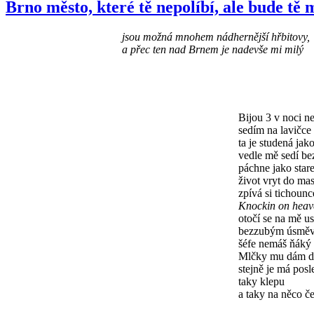
Brno město, které tě nepolíbí, ale bude tě
jsou možná mnohem nádhernější hřbitovy,
a přec ten nad Brnem je nadevše mi milý
Bijou 3 v noci n
sedím na lavičce
ta je studená jako
vedle mě sedí b
páchne jako stare
život vryt do ma
zpívá si tichounc
Knockin on heav
otočí se na mě u
bezzubým úsmě
šéfe nemáš ňáký
Mlčky mu dám d
stejně je má posl
taky klepu
a taky na něco 