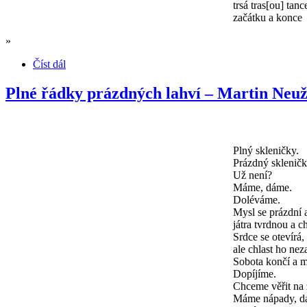
trsá tras[ou] tanc
začátku a konce
»
Číst dál
Plné řádky prázdných lahví – Martin Neuž
Plný skleničky.
Prázdný skleničk
Už není?
Máme, dáme.
Doléváme.
Mysl se prázdní a
játra tvrdnou a c
Srdce se otevírá,
ale chlast ho nez
Sobota končí a m
Dopíjíme.
Chceme věřit na 
Máme nápady, d