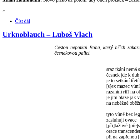
»
Číst dál
Urknoblauch – Luboš Vlach
Cestou nepotkal Boha, který hřích zakazu
česnekovou palici.
sraz tkání nemá s
česnek jde k duh
je to setkání třet
[s]ex mazec vůní
razantní riff na 
je jim blaze jak 
na neběžné oběž
tyto vůně bez le
zasluhují ovace
[při]tažlivé [pře]
orace transcende
pří na zapřenou 