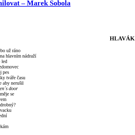
 milovat – Marek Sobola
HLAVÁK 
ebo už ráno
 na hlavním nádraží
 led
ezdomovec
j pes
sky tváře času
e aby nerušil
en´s door
směje se
vem
 drobný?
vacku
ední
čekám