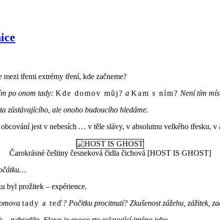
ice
ace mezi třemi extrémy tření, kde začneme?
ním po onom tady:
Kde domov můj?
a
Kam s ním?
Není tím mís
 zůstávajícího, ale onoho budoucího hledáme.
bcování jest v nebesích … v těle slávy, v absolutnu velkého třesku, v
Čarokrásné češtiny česneková čidla čichová [HOST IS GHOST]
 počátku…
ku byl prožitek – expérience.
 Domova
tady a teď
? Počitku procitnutí? Zkušenost zážehu, zážitek, z
 – nahradilo. Slovo je ovoce rtu oslavující jméno jeho.