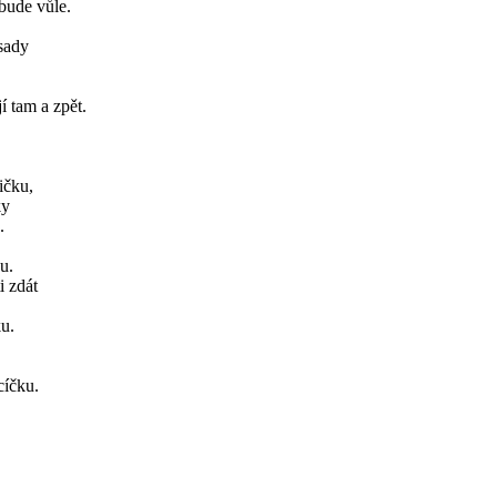
zbude vůle.
sady
í tam a zpět.
,
ičku,
ky
.
u.
i zdát
ku.
cíčku.