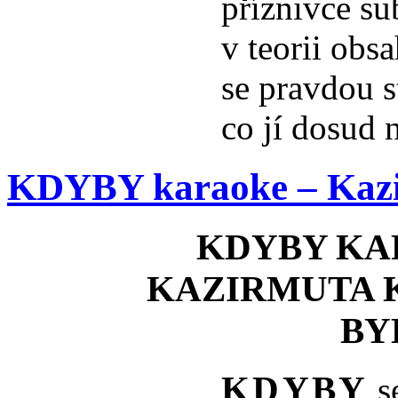
příznivce s
v teorii obsa
se pravdou s
co jí dosud 
KDYBY karaoke – Kaz
KDYBY KA
KAZIRMUTA 
BY
KDYBY
se