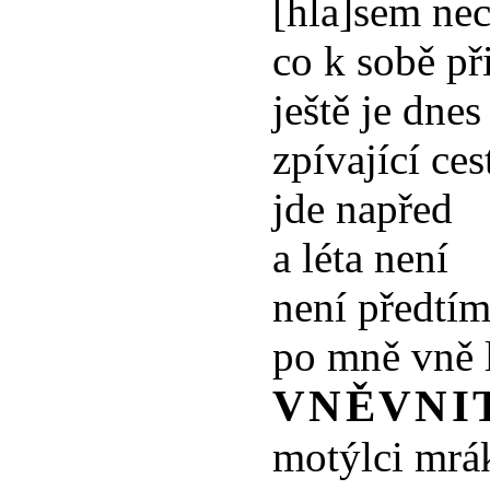
[hla]sem nec
co k sobě př
ještě je dnes
zpívající ces
jde napřed
a léta není
není předtí
po mně vně l
VNĚVNI
motýlci mrá