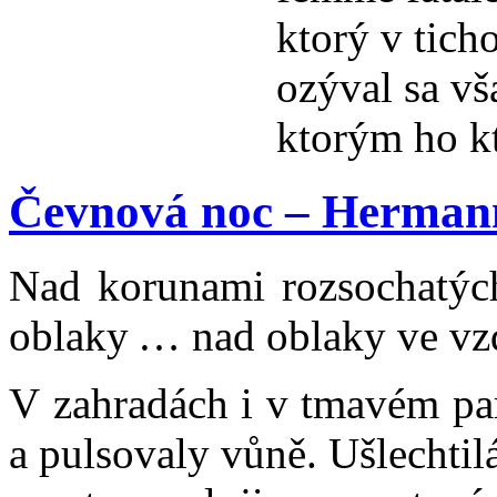
ktorý v ticho
ozýval sa vš
ktorým ho kt
Čevnová noc – Herman
Nad korunami rozsochatýc
oblaky … nad oblaky ve vzdu
V zahradách i v tmavém pa
a pulsovaly vůně. Ušlechtil