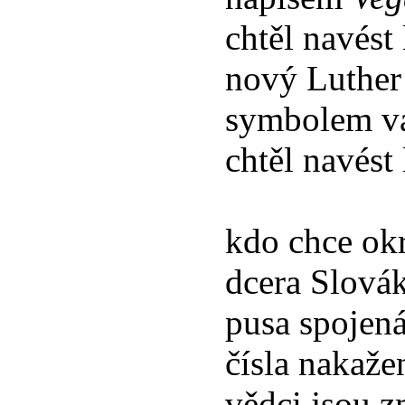
chtěl navést 
nový Luther 
symbolem v
chtěl navést
kdo chce ok
dcera Slová
pusa spojen
čísla nakaže
vědci jsou z