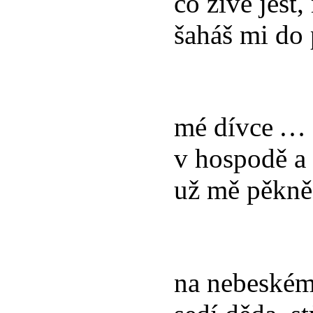
co živé jest
šaháš mi do
mé dívce …
v hospodě a
už mě pěkně 
na nebeském