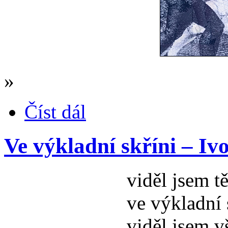
»
Číst dál
Ve výkladní skříni – Iv
viděl jsem t
ve výkladní 
viděl jsem v