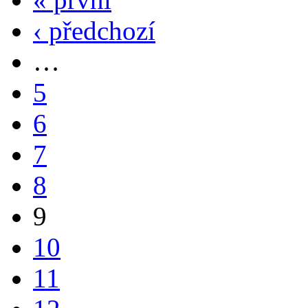
‹ předchozí
…
5
6
7
8
9
10
11