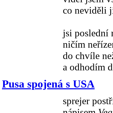
co neviděli j
jsi poslední
ničím neříze
do chvíle n
a odhodím 
Pusa spojená s USA
sprejer postř
nápisem
Veg