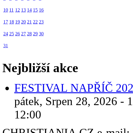
10
11
12
13
14
15
16
17
18
19
20
21
22
23
24
25
26
27
28
29
30
31
Nejbližší akce
FESTIVAL NAPŘÍČ 20
pátek, Srpen 28, 2026 - 
12:00
CHRISTIANIA.CZ e-mail: ch