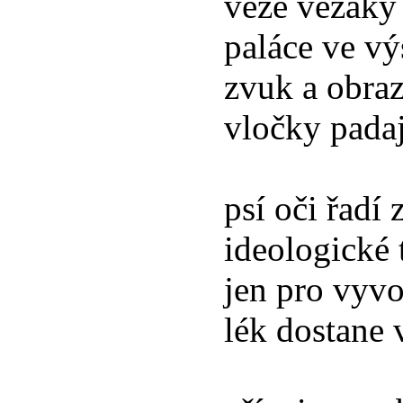
věže věžáky
paláce ve v
zvuk a obra
vločky pada
psí oči řadí
ideologické 
jen pro vyv
lék dostane