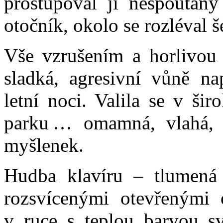
prostupoval ji nespoutaný 
otočník, okolo se rozléval š
Vše vzrušením a horlivou 
sladká, agresivní vůně n
letní noci. Valila se v ši
parku … omamná, vlahá, 
myšlenek.
Hudba klavíru – tlumená
rozsvícenými otevřenými
v ruce s teplou barvou sv