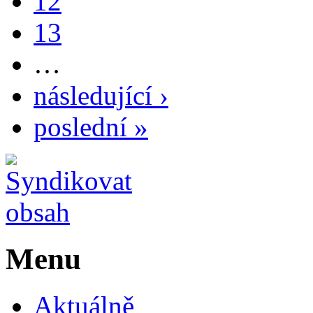
12
13
…
následující ›
poslední »
Menu
Aktuálně