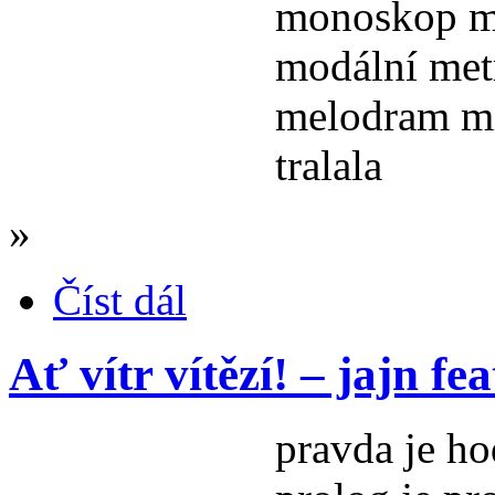
monoskop m
modální me
melodram m
tralala
»
Číst dál
Ať vítr vítězí! – jajn 
pravda je h