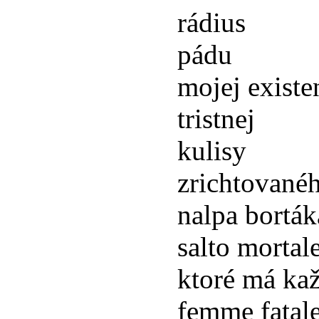
rádius
pádu
mojej existe
tristnej
kulisy
zrichtované
nalpa borták
salto mortal
ktoré má kaž
femme fatal