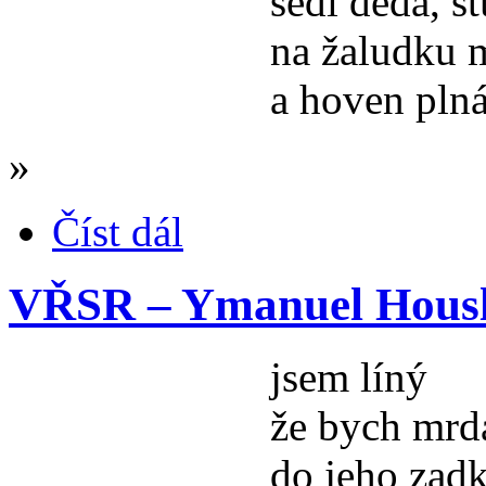
sedí děda, s
na žaludku 
a hoven plná
»
Číst dál
VŘSR – Ymanuel Housl
jsem líný
že bych mrd
do jeho zad