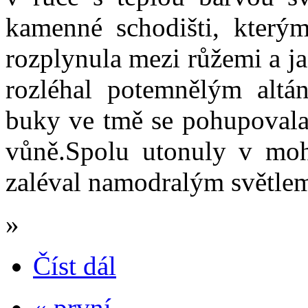
kamenné schodišti, který
rozplynula mezi růžemi a j
rozléhal potemnělým alt
buky ve tmě se pohupovala 
vůně.Spolu utonuly v moh
zaléval namodralým světlem 
»
Číst dál
« první