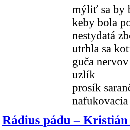
mýliť sa by 
keby bola p
nestydatá zb
utrhla sa ko
guča nervov
uzlík
prosík saran
nafukovacia
Rádius pádu – Kristián