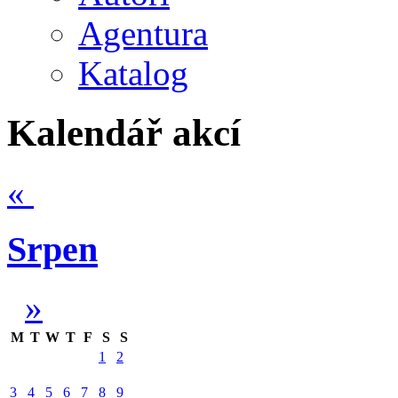
Agentura
Katalog
Kalendář akcí
«
Srpen
»
M
T
W
T
F
S
S
1
2
3
4
5
6
7
8
9