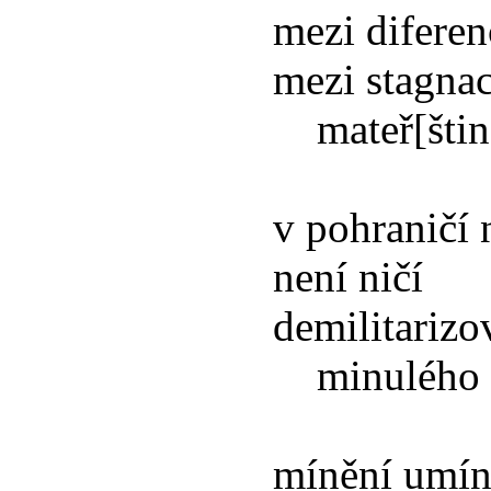
mezi diferen
mezi stagnac
mateř[ština
v pohraničí 
není ničí
demilitarizo
minulého m
mínění umín