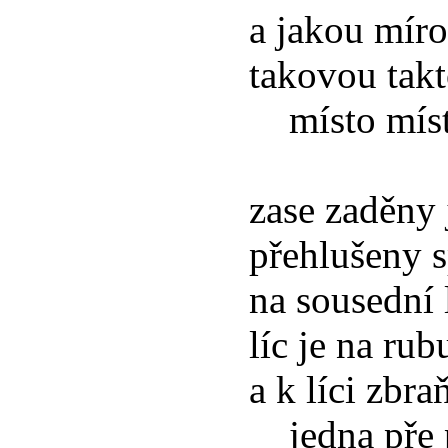
a jakou míro
takovou tak
místo místa
zase zaděny 
přehlušeny s
na sousední
líc je na ru
a k líci zbr
jedna pře p