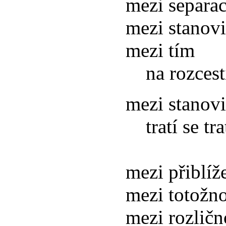
mezi separa
mezi stanov
mezi tím
na rozcestí 
mezi stanov
tratí se tr
mezi přiblí
mezi totožno
mezi rozličn