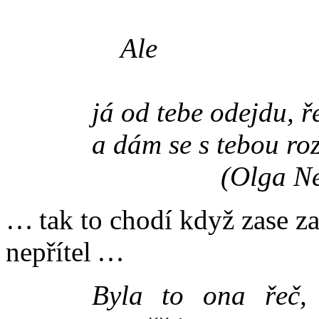
Ale
já od tebe odejdu, ř
a dám se s tebou roz
(Olga Ne
… tak to chodí když zase zas
nepřítel …
Byla to ona řeč,