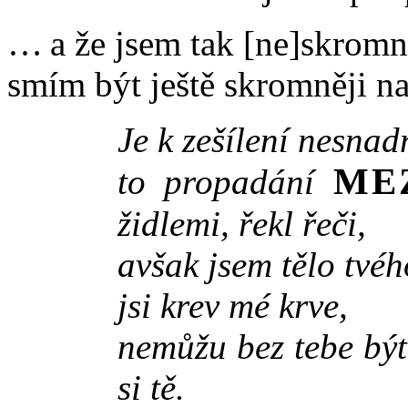
… a že jsem tak [ne]skromn
smím být ještě skromněji 
Je k zešílení nesnad
ME
to propadání
židlemi, řekl řeči,
avšak jsem tělo tvéh
jsi krev mé krve,
nemůžu bez tebe bý
si tě.