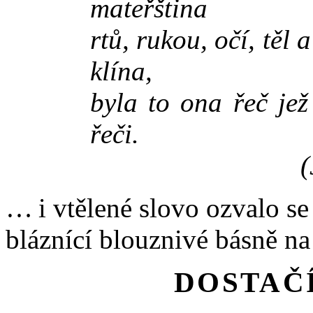
mateřština
rtů, rukou, očí, těl 
klína,
byla to ona řeč jež
řeči.
(
… i vtělené slovo ozvalo s
bláznící blouznivé básně n
DOSTAČÍ.