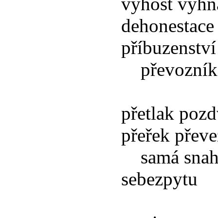
výhost vyhn
dehonestace
příbuzenství
převozník p
přetlak pozd
přeřek převe
samá snaha 
sebezpytu