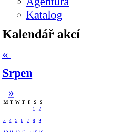
Agentura
Katalog
Kalendář akcí
«
Srpen
»
M
T
W
T
F
S
S
1
2
3
4
5
6
7
8
9