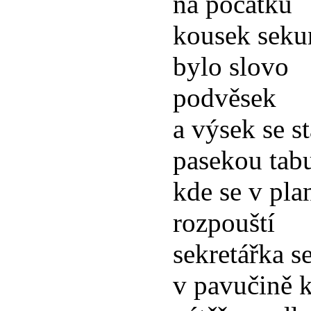
na počátku
kousek sek
bylo slovo
podvěsek
a výsek se s
pasekou tab
kde se v pla
rozpouští
sekretářka s
v pavučině 