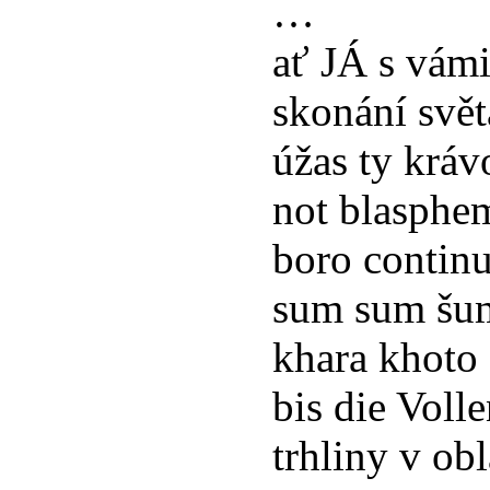
…
ať JÁ s vám
skonání svět
úžas ty krávo
not blasphe
boro contin
sum sum šum
khara khoto
bis die Voll
trhliny v ob