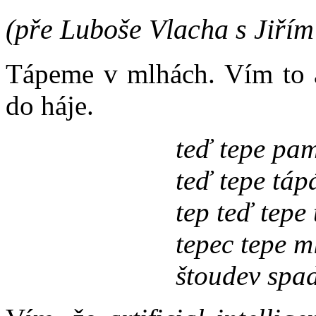
(pře Luboše Vlacha s Jiří
Tápeme v mlhách. Vím to a
do háje.
teď tepe pam
teď tepe táp
tep teď tepe
tepec tepe m
štoudev spa