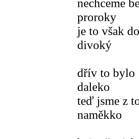
nechceme be
proroky
je to však do
divoký
dřív to bylo
daleko
teď jsme z t
naměkko