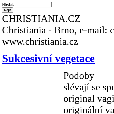
Hledat:
CHRISTIANIA.CZ
Christiania - Brno, e-mail: 
www.christiania.cz
Sukcesivní vegetace
Podoby
slévají se s
original vag
originální v