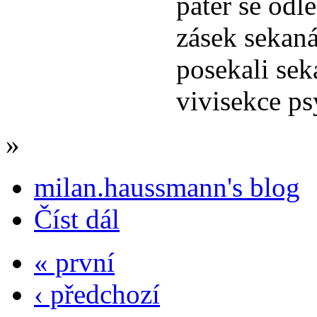
pátěř se odl
zásek sekan
posekali sek
vivisekce ps
»
milan.haussmann's blog
Číst dál
« první
‹ předchozí