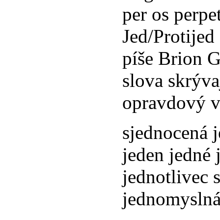
per os perp
Jed/Protijed
píše Brion G
slova skrýv
opravdový v
sjednocená 
jeden jedné 
jednotlivec 
jednomyslná