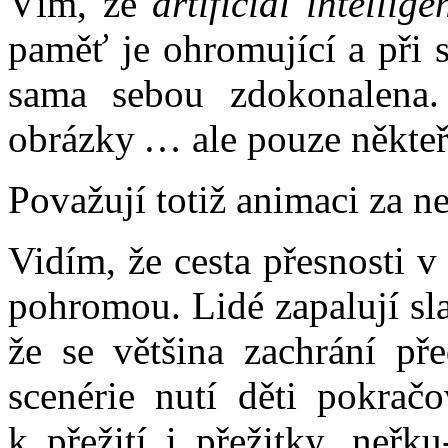
Vím, že
artificial intellige
paměť je ohromující a při 
sama sebou zdokonalena.
obrázky … ale pouze někteří
Považují totiž animaci za n
Vidím, že cesta přesnosti 
pohromou. Lidé zapalují s
že se většina zachrání př
scenérie nutí děti pokračo
k přežití i přežitky, neřk