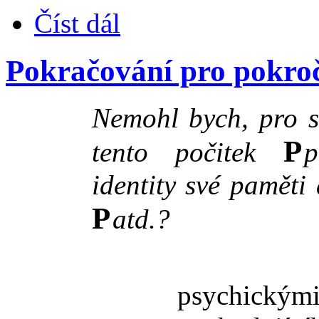
Číst dál
Pokračování pro pokroč
Nemohl bych, pro sv
P
tento počitek
p
identity své paměti 
P
atd.?
psychickými