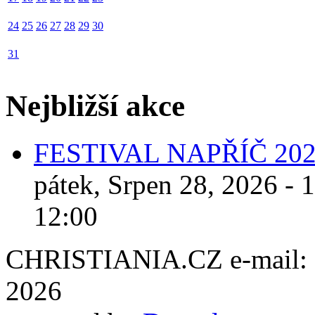
24
25
26
27
28
29
30
31
Nejbližší akce
FESTIVAL NAPŘÍČ 20
pátek, Srpen 28, 2026 - 
12:00
CHRISTIANIA.CZ e-mail: ch
2026