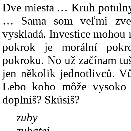
Dve miesta … Kruh potulný
… Sama som veľmi zveda
vyskladá. Investice mohou 
pokrok je morální pokr
pokroku. No už začínam tu
jen několik jednotlivců. V
Lebo koho môže vysoko 
doplníš? Skúsiš?
zuby
zubatej