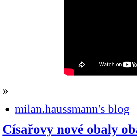
»
milan.haussmann's blog
Císařovy nové obaly o