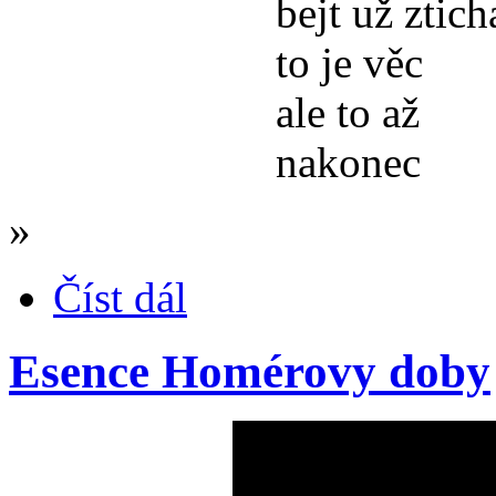
bejt už ztich
to je věc
ale to až
nakonec
»
Číst dál
Esence Homérovy doby