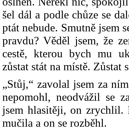
oslněn. Neřekl nic, spokoji
šel dál a podle chůze se da
ptát nebude. Smutně jsem s
pravdu? Věděl jsem, že ze
cestě, kterou bych mu u
zůstat stát na místě. Zůstat 
„Stůj,“ zavolal jsem za ní
nepomohl, neodvážil se zas
jsem hlasitěji, on zrychlil
mučila a on se rozběhl.