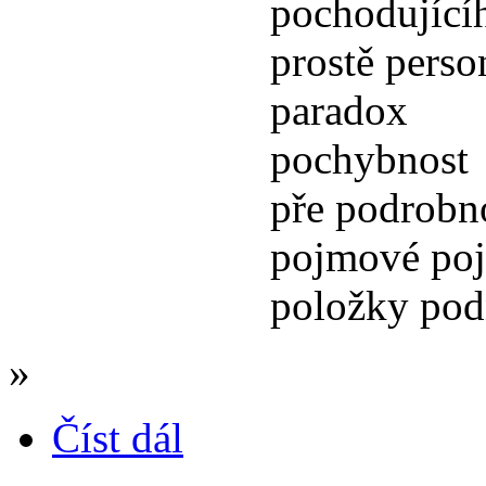
pochodujícíh
prostě perso
paradox
pochybnost
pře podrobn
pojmové poj
položky pod
»
Číst dál