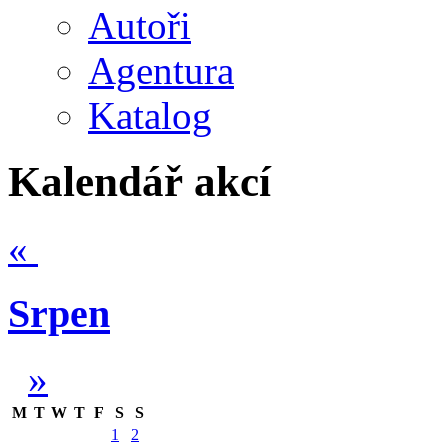
Autoři
Agentura
Katalog
Kalendář akcí
«
Srpen
»
M
T
W
T
F
S
S
1
2