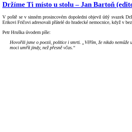
Držíme Ti místo u stolu – Jan Bartoň (edit
V poště se v sinném prosincovém dopoledni objevil útlý svazek Drž
Erikovi Fričovi adresovali přátelé do hradecké nemocnice, když v b
Petr Hruška úvodem píše:
Hovořili jsme o poezii, politice i smrti. „Věřím, že nikdo nemůže 
moci umřít jindy, než přesně včas.“