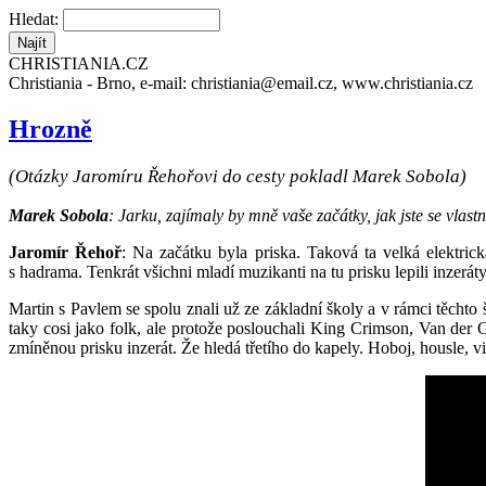
Hledat:
CHRISTIANIA.CZ
Christiania - Brno, e-mail: christiania@email.cz, www.christiania.cz
Hrozně
(Otázky Jaromíru Řehořovi do cesty pokladl Marek Sobola)
Marek Sobola
: Jarku, zajímaly by mně vaše začátky, jak jste se vlas
Jaromír Řehoř
: Na začátku byla priska. Taková ta velká elektr
s hadrama. Tenkrát všichni mladí muzikanti na tu prisku lepili inzerát
Martin s Pavlem se spolu znali už ze základní školy a v rámci těchto š
taky cosi jako folk, ale protože poslouchali King Crimson, Van der G
zmíněnou prisku inzerát. Že hledá třetího do kapely. Hoboj, housle, v