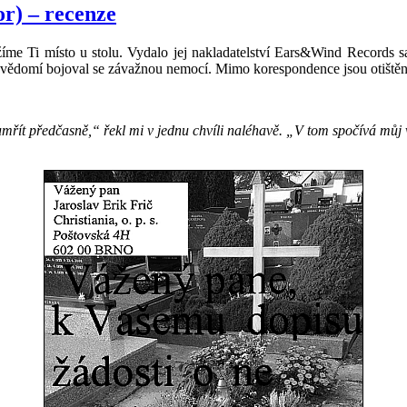
or) – recenze
íme Ti místo u stolu. Vydalo jej nakladatelství Ears&Wind Records sa
ezvědomí bojoval se závažnou nemocí. Mimo korespondence jsou otištěn
umřít předčasně,“ řekl mi v jednu chvíli naléhavě. „V tom spočívá můj ve