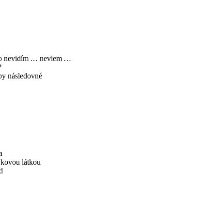
ho nevidím … neviem …
?
py následovné
a
kovou látkou
d