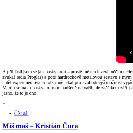
A přihlásil jsem se já s baskytarou – prostě mě ten inzerát něčím n
zvukař radia Proglas) a poté hardrockově metalovou sestavu s mým
chtěl experimentovat a folk mně lákal pro svobodnější možnost vyjádř
Martin se na tu baskytaru moc nadšeně netvářil, ale začátkem září j
jasno, že to je ono!
»
Číst dál
Miš maš – Kristián Čura