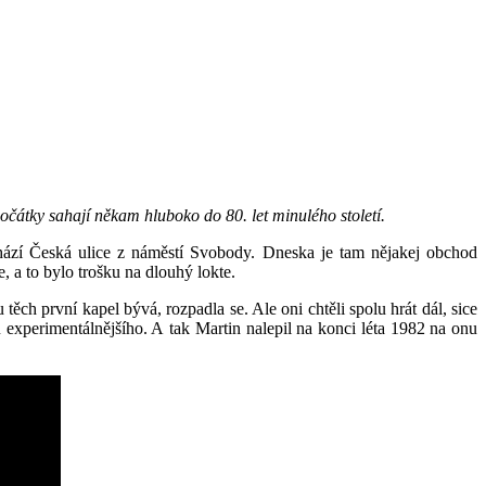
počátky sahají někam hluboko do 80. let minulého století.
hází Česká ulice z náměstí Svobody. Dneska je tam nějakej obchod
, a to bylo trošku na dlouhý lokte.
těch první kapel bývá, rozpadla se. Ale oni chtěli spolu hrát dál, sice
u experimentálnějšího. A tak Martin nalepil na konci léta 1982 na onu