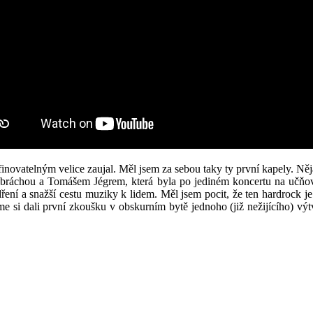
edefinovatelným velice zaujal. Měl jsem za sebou taky ty první kapely.
 bráchou a Tomášem Jégrem, která byla po jediném koncertu na učňo
ení a snažší cestu muziky k lidem. Měl jsem pocit, že ten hardrock je
sme si dali první zkoušku v obskurním bytě jednoho (již nežijícího) vý