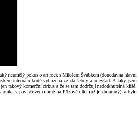
 Nějaký neumělý pokus o art rock s Milošem Švábkem (donedávna hlavní
vském internátu krutě vyhozena ze zkušebny a odevšad. A taky jsem
 jen takový komerční cirkus a že se tam dodržují nedotknutelná klišé.
tvarníka v pavlačovém domě na Přízové ulici (už je zbouraný), a bylo