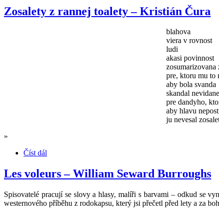
Zosalety z rannej toalety – Kristián Čura
blahova
viera v rovnost
ludi
akasi povinnost
zosumarizovana 
pre, ktoru mu to
aby bola svanda
skandal nevidan
pre dandyho, kto
aby hlavu neposti
ju nevesal zosale
»
Číst dál
Les voleurs – William Seward Burroughs
Spisovatelé pracují se slovy a hlasy, malíři s barvami – odkud se vyn
westernového příběhu z rodokapsu, který jsi přečetl před lety a za 