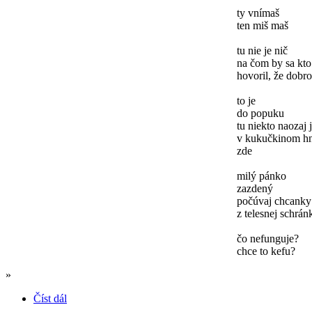
ty vnímaš
ten miš maš
tu nie je nič
na čom by sa kto
hovoril, že dobro 
to je
do popuku
tu niekto naozaj 
v kukučkinom hn
zde
milý pánko
zazdený
počúvaj chcanky
z telesnej schrán
čo nefunguje?
chce to kefu?
»
Číst dál