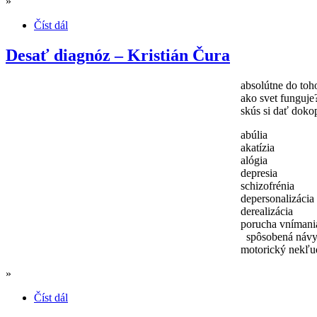
»
Číst dál
Desať diagnóz – Kristián Čura
absolútne do to
ako svet funguje
skús si dať doko
abúlia
akatízia
alógia
depresia
schizofrénia
depersonalizácia
derealizácia
porucha vnímani
spôsobená návy
motorický nekľu
»
Číst dál