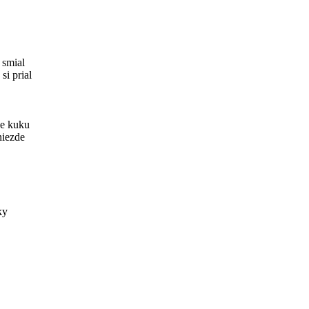
 smial
si prial
je kuku
iezde
ky