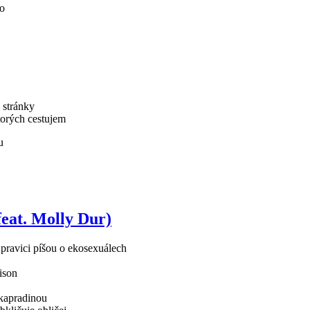
ho
 stránky
torých cestujem
u
eat. Molly Dur)
pravici píšou o ekosexuálech
ison
 kapradinou