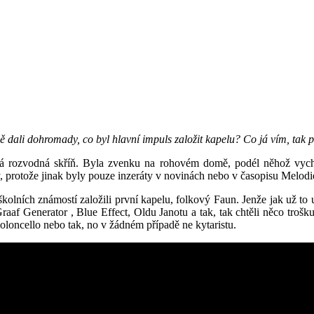
tně dali dohromady, co byl hlavní impuls založit kapelu? Co já vím, tak 
ická rozvodná skříň. Byla zvenku na rohovém domě, podél něhož vyc
y, protože jinak byly pouze inzeráty v novinách nebo v časopisu Melodie
kolních známostí založili první kapelu, folkový Faun. Jenže jak už to u 
raaf Generator , Blue Effect, Oldu Janotu a tak, tak chtěli něco trošk
ioloncello nebo tak, no v žádném případě ne kytaristu.