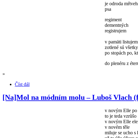
je odroda mŕtve
psa
regiment
dementných
registrujem
v pamäti listujem
zotlené sú všetky
po stopách po, k
do plenéru z éter
»
Číst dál
[Na]Mol na módním molu – Luboš Vlach (f
v novým Elle po 
to je teda vzrůšo
v novým Elle ele
v novém těle
miluje se ucho s