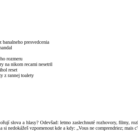
z banalneho presvedcenia
 nandal
eho rozmeru
ry na nikom recami nesetril
hol reset
ty z rannej toalety
ořují slova a hlasy? Odevšad: letmo zaslechnuté rozhovory, filmy, rozh
boha si nedokážeš vzpomenout kde a kdy: „Vous ne comprendriez; mais c