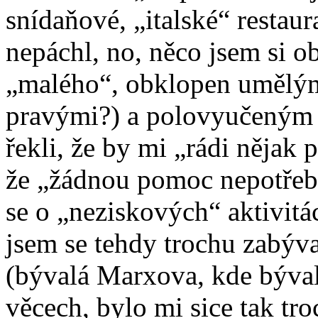
snídaňové, „italské“ restau
nepáchl, no, něco jsem si o
„malého“, obklopen umělý
pravými?) a polovyučeným p
řekli, že by mi „rádi nějak 
že „žádnou pomoc nepotřebu
se o „neziskových“ aktivitá
jsem se tehdy trochu zabýv
(bývalá Marxova, kde býva
věcech, bylo mi sice tak tro