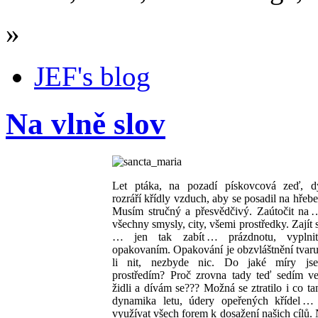
»
JEF's blog
Na vlně slov
Let ptáka, na pozadí pískovcová zeď, d
rozráří křídly vzduch, aby se posadil na hřebe
Musím stručný a přesvědčivý. Zaútočit na …
všechny smysly, city, všemi prostředky. Zajít 
… jen tak zabít … prázdnotu, vyplni
opakovaním. Opakování je obzvláštnění tvaru
li nit, nezbyde nic. Do jaké míry js
prostředím? Proč zrovna tady teď sedím ve
židli a dívám se??? Možná se ztratilo i co t
dynamika letu, údery opeřených křídel …
využívat všech forem k dosažení našich cílů.