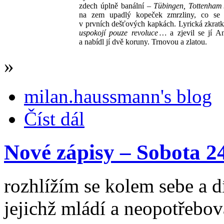
zdech úplně banální –
Tübingen, Tottenham
na zem upadlý kopeček zmrzliny, co se 
v prvních dešťových kapkách. Lyrická zkra
uspokojí pouze revoluce …
a zjevil se jí A
a nabídl jí dvě koruny. Trnovou a zlatou.
»
milan.haussmann's blog
Číst dál
Nové zápisy – Sobota 2
rozhlížím se kolem sebe a dí
jejichž mládí a neopotřebov