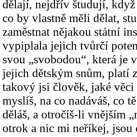
dělají, nejdřív študují, kdy
co by vlastně měli dělat, stu
zaměstnat nějakou státní ins
vypiplala jejich tvůrčí pot
svou „svobodou“, která je 
jejich dětským snům, platí z
takový jsi člověk, jaké věci
myslíš, na co nadáváš, co tě 
děláš, a otročíš-li vnějším 
otrok a nic mi neříkej, jsou