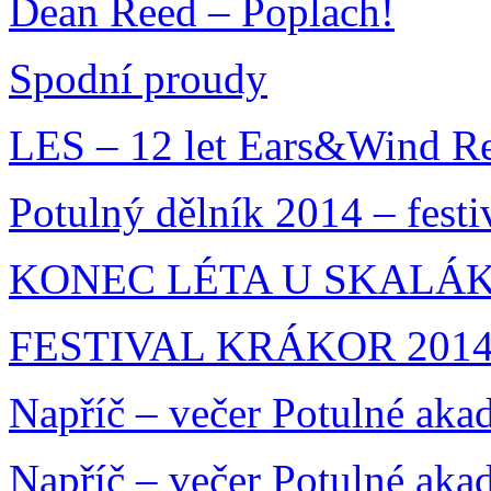
Dean Reed – Poplach!
Spodní proudy
LES – 12 let Ears&Wind R
Potulný dělník 2014 – festi
KONEC LÉTA U SKALÁKA
FESTIVAL KRÁKOR 201
Napříč – večer Potulné aka
Napříč – večer Potulné aka