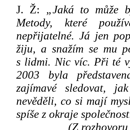
J. Ž:
„Jaká to může bý
Metody, které použ
nepřijatelné. Já jen po
žiju, a snažím se mu p
s lidmi. Nic víc. Při té
2003 byla představen
zajímavé sledovat, ja
nevěděli, co si mají mys
spíše z okraje společnost
(Z rozhovoru 