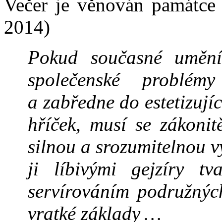
Večer je věnován památce 
2014)
Pokud současné umění 
společenské problém
a zabředne do estetizuj
hříček, musí se zákonit
silnou a srozumitelnou 
ji líbivými gejzíry t
servírováním podružných
vratké základy …