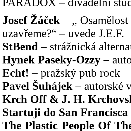
PARADOX – divadelní studi
Josef Žáček
– „ Osamělost 
uzavřeme?“ – uvede J.E.F.
StBend
– strážnická alterna
Hynek Paseky-Ozzy
– auto
Echt!
– pražský pub rock
Pavel Šuhájek
– autorské 
Krch Off & J. H. Krchovs
Startuji do San Francisca
The Plastic People Of Th