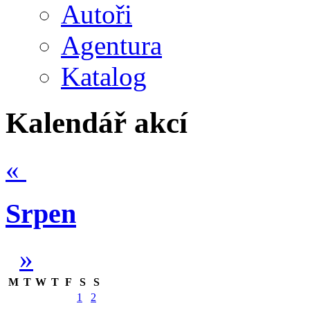
Autoři
Agentura
Katalog
Kalendář akcí
«
Srpen
»
M
T
W
T
F
S
S
1
2