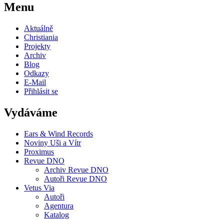
Menu
Aktuálně
Christiania
Projekty
Archiv
Blog
Odkazy
E-Mail
Přihlásit se
Vydáváme
Ears & Wind Records
Noviny Uši a Vítr
Proximus
Revue DNO
Archiv Revue DNO
Autoři Revue DNO
Vetus Via
Autoři
Agentura
Katalog