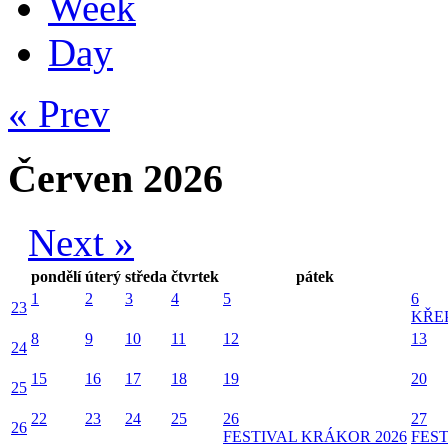
Week
Day
« Prev
Červen 2026
Next »
pondělí
úterý
středa
čtvrtek
pátek
1
2
3
4
5
6
23
KŘE
8
9
10
11
12
13
24
15
16
17
18
19
20
25
22
23
24
25
26
27
26
FESTIVAL KRÁKOR 2026
FEST