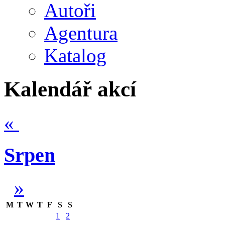
Autoři
Agentura
Katalog
Kalendář akcí
«
Srpen
»
M
T
W
T
F
S
S
1
2