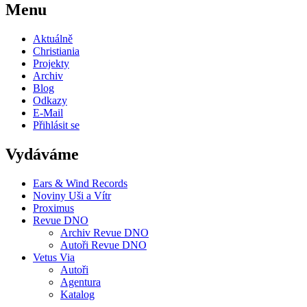
Menu
Aktuálně
Christiania
Projekty
Archiv
Blog
Odkazy
E-Mail
Přihlásit se
Vydáváme
Ears & Wind Records
Noviny Uši a Vítr
Proximus
Revue DNO
Archiv Revue DNO
Autoři Revue DNO
Vetus Via
Autoři
Agentura
Katalog