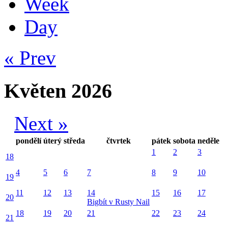
Week
Day
« Prev
Květen 2026
Next »
pondělí
úterý
středa
čtvrtek
pátek
sobota
neděle
1
2
3
18
4
5
6
7
8
9
10
19
11
12
13
14
15
16
17
20
Bigbít v Rusty Nail
18
19
20
21
22
23
24
21