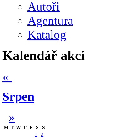
Autoři
Agentura
Katalog
Kalendář akcí
«
Srpen
»
M
T
W
T
F
S
S
1
2