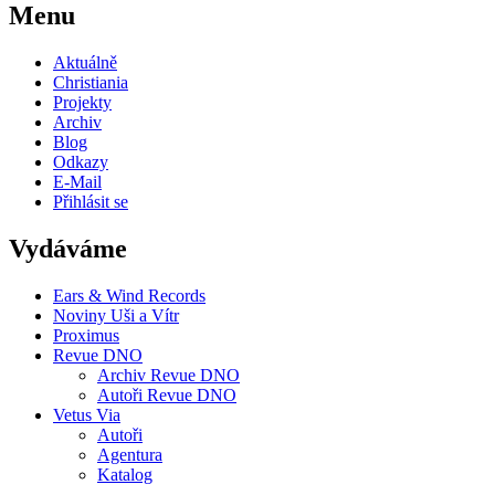
Menu
Aktuálně
Christiania
Projekty
Archiv
Blog
Odkazy
E-Mail
Přihlásit se
Vydáváme
Ears & Wind Records
Noviny Uši a Vítr
Proximus
Revue DNO
Archiv Revue DNO
Autoři Revue DNO
Vetus Via
Autoři
Agentura
Katalog