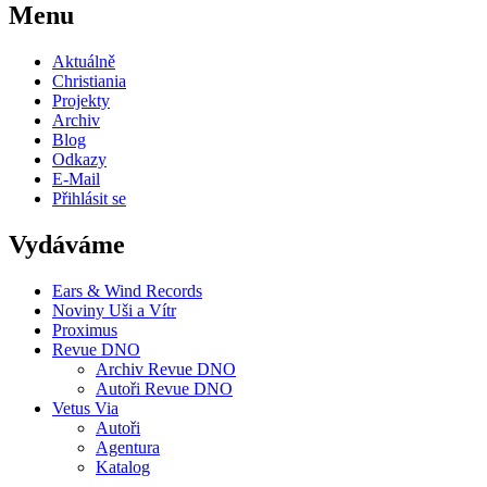
Menu
Aktuálně
Christiania
Projekty
Archiv
Blog
Odkazy
E-Mail
Přihlásit se
Vydáváme
Ears & Wind Records
Noviny Uši a Vítr
Proximus
Revue DNO
Archiv Revue DNO
Autoři Revue DNO
Vetus Via
Autoři
Agentura
Katalog