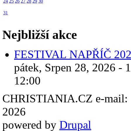
24
25
26
27
28
29
30
31
Nejbližší akce
FESTIVAL NAPŘÍČ 20
pátek, Srpen 28, 2026 - 
12:00
CHRISTIANIA.CZ e-mail: ch
2026
powered by
Drupal