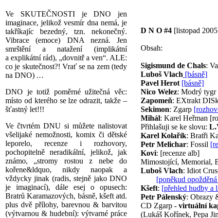
Ve SKUTEČNOSTI je DNO jen
imaginace, jelikož vesmír dna nemá, je
D N O #4
[listopad 2005
takříkajíc bezedný, tzn. nekonečný.
Vibrace (emoce) DNA nezná. Jen
Obsah:
smrštění a natažení (implikátní
a explikátní rád), „dovnitř a ven“. ALE:
Sigismund de Chals
: V
co je skutečnost?! Vrať se na zem (tedy
Luboš Vlach
[básně]
na DNO) …
Pavel Herot
[básně]
DNO je totiž poměrné užitečná věc:
Nico Welez
: Modrý tygr
místo od kterého se lze odrazit, takže –
Zapomeň
: EXtrakt DIS
šťastný let!!!
Sekimon
: Zgarp
[rozhovo
Mihál
: Karel Heřman [r
Ve čtvrtém DNU si můžete nalistovat
Přihlašuji se ke slovu:
L.
všelijaké nemožnosti, komix či dětské
Karel Kolařík
: Bratři 
leporelo, recenze i rozhovory,
Petr Melichar
: Fossil
[r
pochopitelně neradikální, jelikož, jak
Kovi
: [recenze alb]
známo, „stromy rostou z nebe do
Mimostojící, Memorial, 
kořene&ldquo, nikdy naopak a
Luboš Vlach
: Idiot Cru
vždycky jinak (radis, stejně jako DNO
[poněkud opožděná 
je imaginací), dále esej o opusech:
Kšeft
:
[přehled hudby a l
Bratrů Karamazových, básně, kšeft atd.
Petr Pálenský
: Obrazy 
plus dvě přílohy, barevnou & barvitou
CD Zgarp -
virtuální ka
(výtvarnou & hudební): výtvarné práce
(Lukáš Kořínek, Pepa Jin