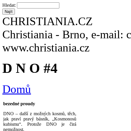
Hledat:
CHRISTIANIA.CZ
Christiania - Brno, e-mail: 
www.christiania.cz
D N O #4
Domů
bezedné proudy
DNO – další z možných kosmů, těch,
jak praví pravý básník, „Kosmonosů
kubismu“. Protože DNO je čirá
nemožnost.