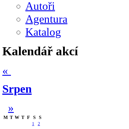
Autoři
Agentura
Katalog
Kalendář akcí
«
Srpen
»
M
T
W
T
F
S
S
1
2