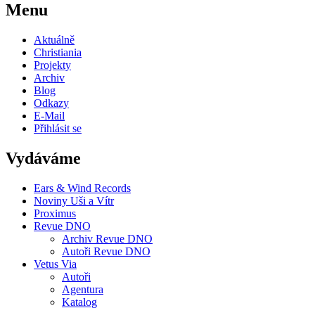
Menu
Aktuálně
Christiania
Projekty
Archiv
Blog
Odkazy
E-Mail
Přihlásit se
Vydáváme
Ears & Wind Records
Noviny Uši a Vítr
Proximus
Revue DNO
Archiv Revue DNO
Autoři Revue DNO
Vetus Via
Autoři
Agentura
Katalog