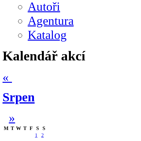
Autoři
Agentura
Katalog
Kalendář akcí
«
Srpen
»
M
T
W
T
F
S
S
1
2