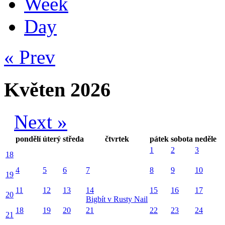
Week
Day
« Prev
Květen 2026
Next »
pondělí
úterý
středa
čtvrtek
pátek
sobota
neděle
1
2
3
18
4
5
6
7
8
9
10
19
11
12
13
14
15
16
17
20
Bigbít v Rusty Nail
18
19
20
21
22
23
24
21