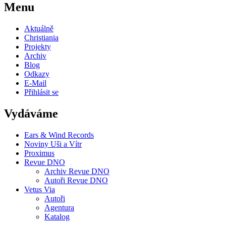
Menu
Aktuálně
Christiania
Projekty
Archiv
Blog
Odkazy
E-Mail
Přihlásit se
Vydáváme
Ears & Wind Records
Noviny Uši a Vítr
Proximus
Revue DNO
Archiv Revue DNO
Autoři Revue DNO
Vetus Via
Autoři
Agentura
Katalog