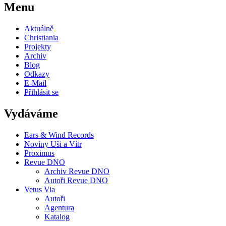
Menu
Aktuálně
Christiania
Projekty
Archiv
Blog
Odkazy
E-Mail
Přihlásit se
Vydáváme
Ears & Wind Records
Noviny Uši a Vítr
Proximus
Revue DNO
Archiv Revue DNO
Autoři Revue DNO
Vetus Via
Autoři
Agentura
Katalog