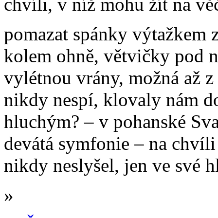
chvíli, v níž mohu žít na vě
pomazat spánky výtažkem z
kolem ohně, větvičky pod n
vylétnou vrány, možná až z 
nikdy nespí, klovaly nám do 
hluchým? – v pohanské Sva
devátá symfonie – na chvíli 
nikdy neslyšel, jen ve své h
»