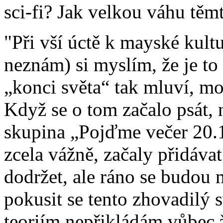
sci-fi? Jak velkou váhu těm
"Při vší úctě k mayské kult
neznám) si myslím, že je to 
„konci světa“ tak mluví, m
Když se o tom začalo psát,
skupina „Pojďme večer 20.12
zcela vážně, začaly přidávat
dodržet, ale ráno se budou 
pokusit se tento zhovadilý 
teoriím nepřikládám vůbec ž