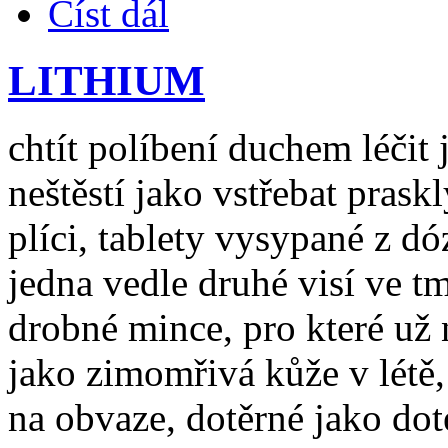
Číst dál
LITHIUM
chtít políbení duchem léčit
neštěstí jako vstřebat prask
plíci, tablety vysypané z dó
jedna vedle druhé visí ve t
drobné mince, pro které už 
jako zimomřivá kůže v létě,
na obvaze, dotěrné jako dot