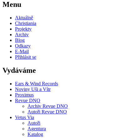
Menu
Aktuálně
Christiania
Projekty
Archiv
Blog
Odkazy
E-Mail
Přihlásit se
Vydáváme
Ears & Wind Records
Noviny Uši a Vítr
Proximus
Revue DNO
Archiv Revue DNO
Autoři Revue DNO
Vetus Via
Autoři
Agentura
Katalog