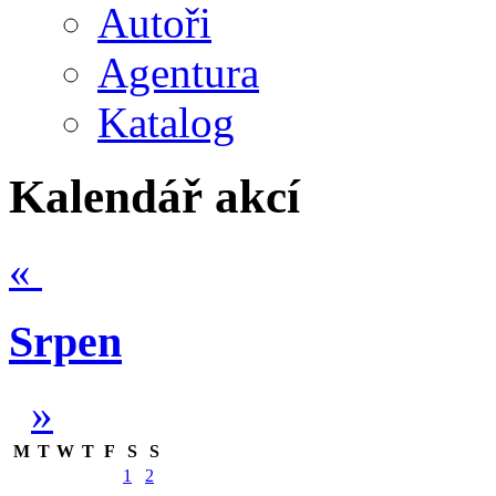
Autoři
Agentura
Katalog
Kalendář akcí
«
Srpen
»
M
T
W
T
F
S
S
1
2