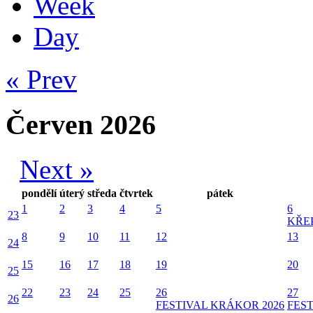
Week
Day
« Prev
Červen 2026
Next »
pondělí
úterý
středa
čtvrtek
pátek
1
2
3
4
5
6
23
KŘE
8
9
10
11
12
13
24
15
16
17
18
19
20
25
22
23
24
25
26
27
26
FESTIVAL KRÁKOR 2026
FEST