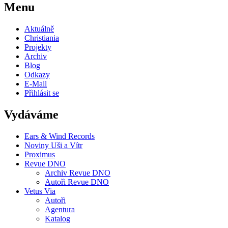
Menu
Aktuálně
Christiania
Projekty
Archiv
Blog
Odkazy
E-Mail
Přihlásit se
Vydáváme
Ears & Wind Records
Noviny Uši a Vítr
Proximus
Revue DNO
Archiv Revue DNO
Autoři Revue DNO
Vetus Via
Autoři
Agentura
Katalog