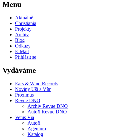
Menu
Aktuálně
Christiania
Projekty
Archiv
Blog
Odkazy
E-Mail
Přihlásit se
Vydáváme
Ears & Wind Records
Noviny Uši a Vítr
Proximus
Revue DNO
Archiv Revue DNO
Autoři Revue DNO
Vetus Via
Autoři
Agentura
Katalog