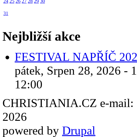
24
25
26
27
28
29
30
31
Nejbližší akce
FESTIVAL NAPŘÍČ 20
pátek, Srpen 28, 2026 - 
12:00
CHRISTIANIA.CZ e-mail: ch
2026
powered by
Drupal