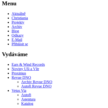
Menu
Aktuálně
Christiania
Projekty
Archiv
Blog
Odkazy
E-Mail
Přihlásit se
Vydáváme
Ears & Wind Records
Noviny Uši a Vítr
Proximus
Revue DNO
Archiv Revue DNO
Autoři Revue DNO
Vetus Via
Autoři
Agentura
Katalog