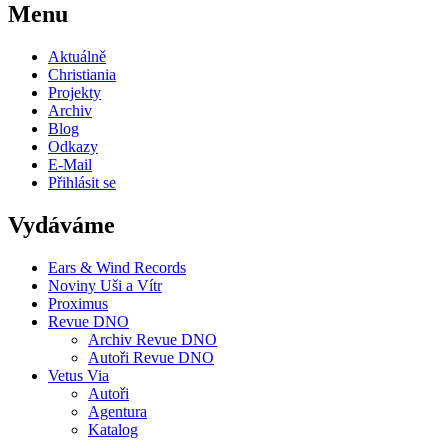
Menu
Aktuálně
Christiania
Projekty
Archiv
Blog
Odkazy
E-Mail
Přihlásit se
Vydáváme
Ears & Wind Records
Noviny Uši a Vítr
Proximus
Revue DNO
Archiv Revue DNO
Autoři Revue DNO
Vetus Via
Autoři
Agentura
Katalog