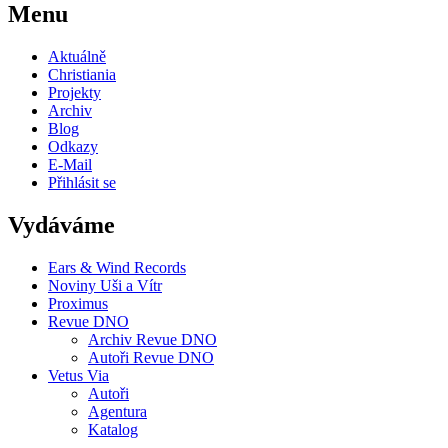
Menu
Aktuálně
Christiania
Projekty
Archiv
Blog
Odkazy
E-Mail
Přihlásit se
Vydáváme
Ears & Wind Records
Noviny Uši a Vítr
Proximus
Revue DNO
Archiv Revue DNO
Autoři Revue DNO
Vetus Via
Autoři
Agentura
Katalog