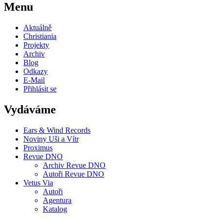
Menu
Aktuálně
Christiania
Projekty
Archiv
Blog
Odkazy
E-Mail
Přihlásit se
Vydáváme
Ears & Wind Records
Noviny Uši a Vítr
Proximus
Revue DNO
Archiv Revue DNO
Autoři Revue DNO
Vetus Via
Autoři
Agentura
Katalog