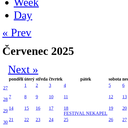
Week
Day
« Prev
Červenec 2025
Next »
pondělí
úterý
středa
čtvrtek
pátek
sobota
ne
1
2
3
4
5
6
27
7
8
9
10
11
12
13
28
14
15
16
17
18
19
20
29
FESTIVAL NEKAPEL
21
22
23
24
25
26
27
30