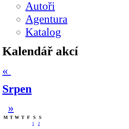
Autoři
Agentura
Katalog
Kalendář akcí
«
Srpen
»
M
T
W
T
F
S
S
1
2