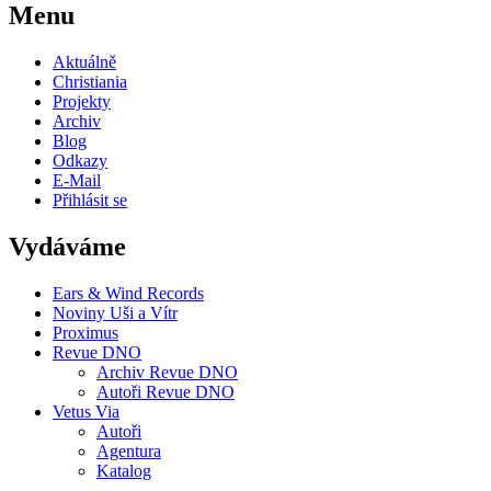
Menu
Aktuálně
Christiania
Projekty
Archiv
Blog
Odkazy
E-Mail
Přihlásit se
Vydáváme
Ears & Wind Records
Noviny Uši a Vítr
Proximus
Revue DNO
Archiv Revue DNO
Autoři Revue DNO
Vetus Via
Autoři
Agentura
Katalog