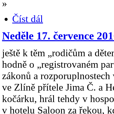
»
Číst dál
Neděle 17. července 20
ještě k těm „rodičům a děte
hodně o „registrovaném part
zákonů a rozporuplnostech 
ve Zlíně přítele Jima Č. 
kočárku, hrál tehdy v hosp
v hotelu Saloon za řekou, 