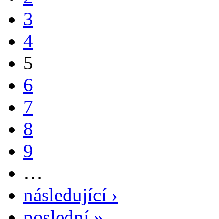
3
4
5
6
7
8
9
…
následující ›
poslední »