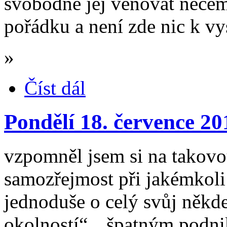
svobodně jej věnovat něčem
pořádku a není zde nic k vy
»
Číst dál
Pondělí 18. července 20
vzpomněl jsem si na takovo
samozřejmost při jakémkoli 
jednoduše o celý svůj někde
okolností“, „špatným podni