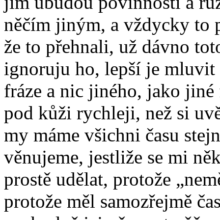
jim ubudou povinnosti a růz
něčím jiným, a vždycky to 
že to přehnali, už dávno to
ignoruju ho, lepší je mluvit
fráze a nic jiného, jako jiné
pod kůži rychleji, než si 
my máme všichni času stejn
věnujeme, jestliže se mi ně
prostě udělat, protože „nem
protože měl samozřejmě čas 