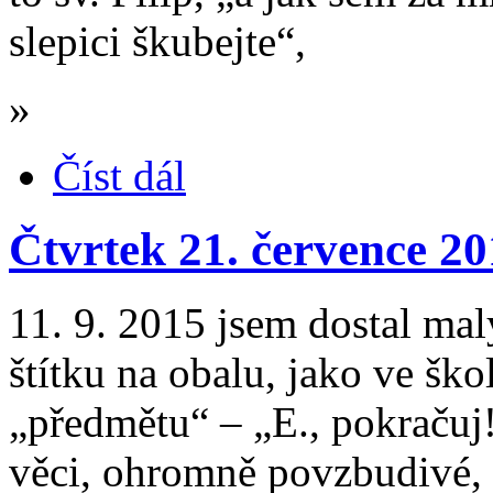
slepici škubejte“,
»
Číst dál
Čtvrtek 21. července 2
11. 9. 2015 jsem dostal mal
štítku na obalu, jako ve šk
„předmětu“ – „E., pokračuj
věci, ohromně povzbudivé, s