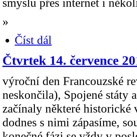
smyslu přes internet i něko
»
Číst dál
Čtvrtek 14. července 2
výroční den Francouzské re
neskončila), Spojené státy 
začínaly některé historické
dodnes s nimi zápasíme, so
konečné fázi se vždy v pos