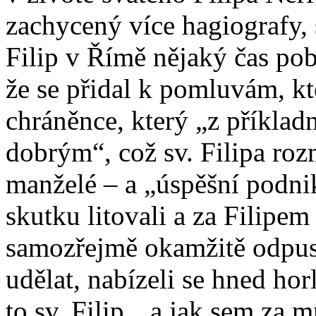
zachycený více hagiografy, 
Filip v Římě nějaký čas po
že se přidal k pomluvám, kt
chráněnce, který „z příklad
dobrým“, což sv. Filipa roz
manželé – a „úspěšní podnik
skutku litovali a za Filipem
samozřejmě okamžitě odpust
udělat, nabízeli se hned horl
to sv. Filip, „a jak sem za 