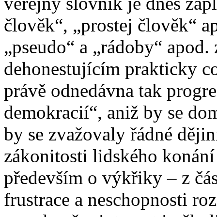
veřejný slovník je dnes zap
člověk“, „prostej člověk“ a
„pseudo“ a „rádoby“ apod. 
dehonestujícím prakticky co
právě odnedávna tak progr
demokracií“, aniž by se dom
by se zvažovaly řádné dějin
zákonitosti lidského konání 
především o výkřiky – z čá
frustrace a neschopnosti roz