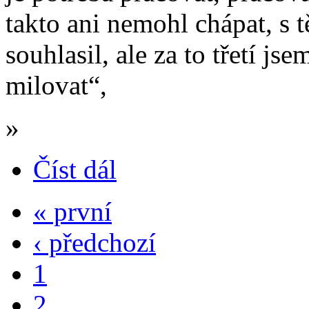
takto ani nemohl chápat, s
souhlasil, ale za to třetí j
milovat“,
»
Číst dál
« první
‹ předchozí
1
2