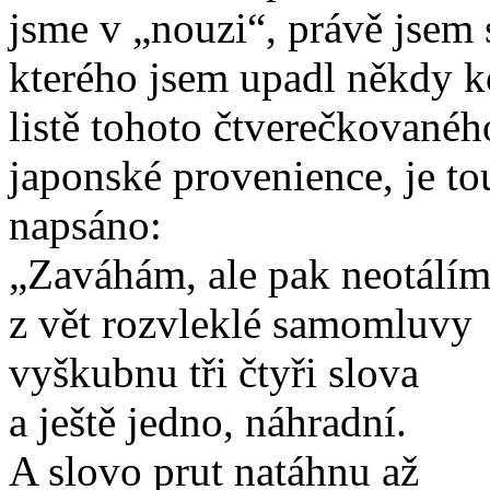
jsme v „nouzi“, právě jsem 
kterého jsem upadl někdy 
listě tohoto čtverečkovanéh
japonské provenience, je t
napsáno:
„Zaváhám, ale pak neotálím
z vět rozvleklé samomluvy
vyškubnu tři čtyři slova
a ještě jedno, náhradní.
A slovo prut natáhnu až