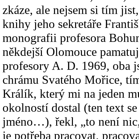
zkáze, ale nejsem si tím jis
knihy jeho sekretáře Františ
monografii profesora Bohumi
někdejší Olomouce pamatuj
profesory A. D. 1969, oba 
chrámu Svatého Mořice, tím
Králík, který mi na jeden m
okolností dostal (ten text s
jméno…), řekl, „to není nic,
je potřeba pracovat, pracova