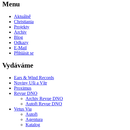
Menu
Aktuálně
Christiania
Projekty
Archiv
Blog
Odkazy
E-Mail
Přihlásit se
Vydáváme
Ears & Wind Records
Noviny Uši a Vítr
Proximus
Revue DNO
Archiv Revue DNO
Autoři Revue DNO
Vetus Via
Autoři
Agentura
Katalog