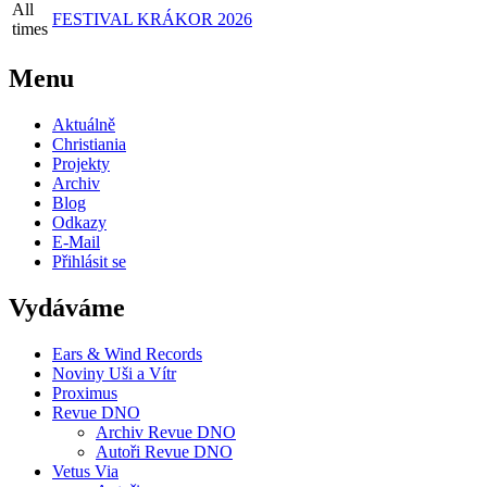
All
FESTIVAL KRÁKOR 2026
times
Menu
Aktuálně
Christiania
Projekty
Archiv
Blog
Odkazy
E-Mail
Přihlásit se
Vydáváme
Ears & Wind Records
Noviny Uši a Vítr
Proximus
Revue DNO
Archiv Revue DNO
Autoři Revue DNO
Vetus Via