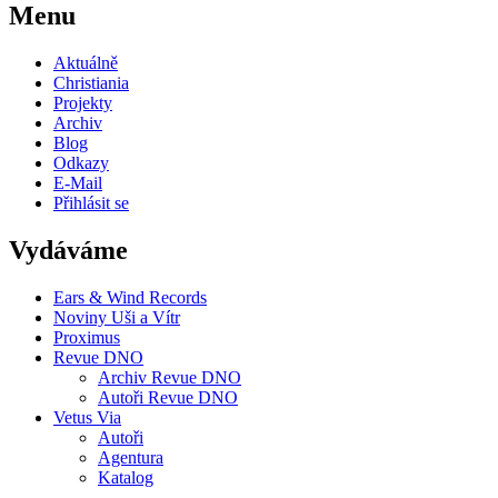
Menu
Aktuálně
Christiania
Projekty
Archiv
Blog
Odkazy
E-Mail
Přihlásit se
Vydáváme
Ears & Wind Records
Noviny Uši a Vítr
Proximus
Revue DNO
Archiv Revue DNO
Autoři Revue DNO
Vetus Via
Autoři
Agentura
Katalog