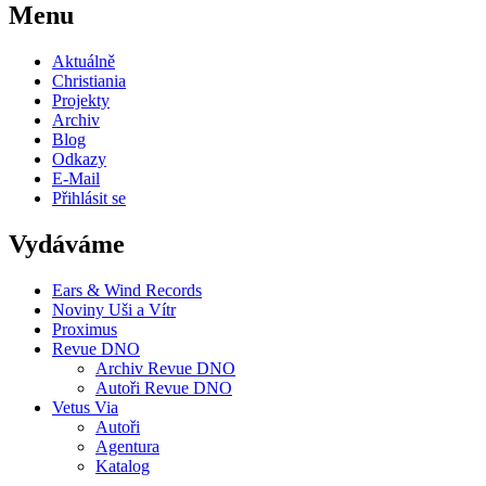
Menu
Aktuálně
Christiania
Projekty
Archiv
Blog
Odkazy
E-Mail
Přihlásit se
Vydáváme
Ears & Wind Records
Noviny Uši a Vítr
Proximus
Revue DNO
Archiv Revue DNO
Autoři Revue DNO
Vetus Via
Autoři
Agentura
Katalog