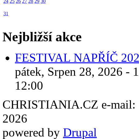
24
25
26
27
28
29
30
31
Nejbližší akce
FESTIVAL NAPŘÍČ 20
pátek, Srpen 28, 2026 - 
12:00
CHRISTIANIA.CZ e-mail: ch
2026
powered by
Drupal