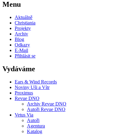
Menu
Aktuálně
Christiania
Projekty
Archiv
Blog
Odkazy
E-Mail
Přihlásit se
Vydáváme
Ears & Wind Records
Noviny Uši a Vítr
Proximus
Revue DNO
Archiv Revue DNO
Autoři Revue DNO
Vetus Via
Autoři
Agentura
Katalog