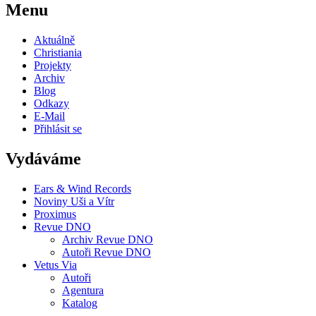
Menu
Aktuálně
Christiania
Projekty
Archiv
Blog
Odkazy
E-Mail
Přihlásit se
Vydáváme
Ears & Wind Records
Noviny Uši a Vítr
Proximus
Revue DNO
Archiv Revue DNO
Autoři Revue DNO
Vetus Via
Autoři
Agentura
Katalog