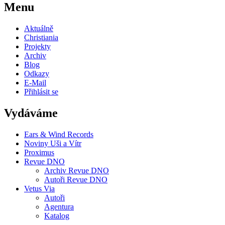
Menu
Aktuálně
Christiania
Projekty
Archiv
Blog
Odkazy
E-Mail
Přihlásit se
Vydáváme
Ears & Wind Records
Noviny Uši a Vítr
Proximus
Revue DNO
Archiv Revue DNO
Autoři Revue DNO
Vetus Via
Autoři
Agentura
Katalog