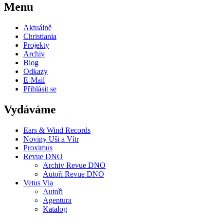
Menu
Aktuálně
Christiania
Projekty
Archiv
Blog
Odkazy
E-Mail
Přihlásit se
Vydáváme
Ears & Wind Records
Noviny Uši a Vítr
Proximus
Revue DNO
Archiv Revue DNO
Autoři Revue DNO
Vetus Via
Autoři
Agentura
Katalog