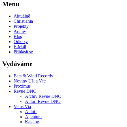
Menu
Aktuálně
Christiania
Projekty
Archiv
Blog
Odkazy
E-Mail
Přihlásit se
Vydáváme
Ears & Wind Records
Noviny Uši a Vítr
Proximus
Revue DNO
Archiv Revue DNO
Autoři Revue DNO
Vetus Via
Autoři
Agentura
Katalog