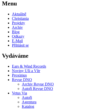
Menu
Aktuálně
Christiania
Projekty
Archiv
Blog
Odkazy
E-Mail
Přihlásit se
Vydáváme
Ears & Wind Records
Noviny Uši a Vítr
Proximus
Revue DNO
Archiv Revue DNO
Autoři Revue DNO
Vetus Via
Autoři
Agentura
Katalog