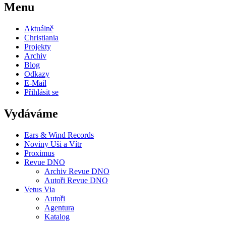
Menu
Aktuálně
Christiania
Projekty
Archiv
Blog
Odkazy
E-Mail
Přihlásit se
Vydáváme
Ears & Wind Records
Noviny Uši a Vítr
Proximus
Revue DNO
Archiv Revue DNO
Autoři Revue DNO
Vetus Via
Autoři
Agentura
Katalog