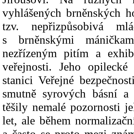
vyhlášených brněnských ho
tzv. nepřizpůsobivá m
s brněnskými mánička
nezřízeným pitím a exhib
veřejnosti. Jeho opileck
stanici Veřejné bezpečnost
smutně syrových básní a 
těšily nemalé pozornosti j
let, ale během normalizač
a často se proto mezi zná