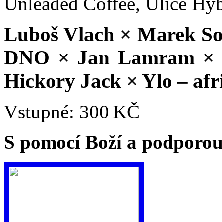
Unleaded Coffee, Ulice Hy
Luboš Vlach
×
Marek So
DNO
×
Jan Lamram
×
Hickory Jack
×
Ylo – afr
Vstupné: 300 KČ
S pomocí Boží a podporou 