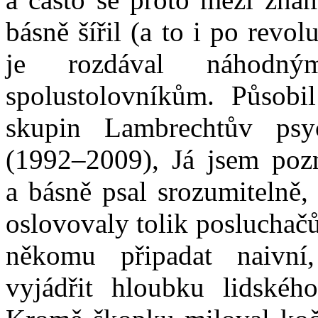
básně šířil (a to i po revo
je rozdával náhodný
spolustolovníkům. Působi
skupin Lambrechtův psy
(1992–2009), Já jsem poz
a básně psal srozumitelně,
oslovovaly tolik poslucha
někomu připadat naivní
vyjádřit hloubku lidského 