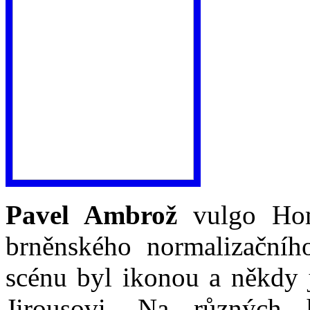
Pavel Ambrož
vulgo Homé
brněnského normalizačníh
scénu byl ikonou a někdy j
Jirousovi. Na různých