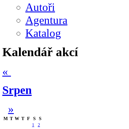
Autoři
Agentura
Katalog
Kalendář akcí
«
Srpen
»
M
T
W
T
F
S
S
1
2