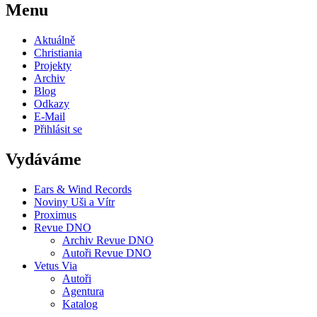
Menu
Aktuálně
Christiania
Projekty
Archiv
Blog
Odkazy
E-Mail
Přihlásit se
Vydáváme
Ears & Wind Records
Noviny Uši a Vítr
Proximus
Revue DNO
Archiv Revue DNO
Autoři Revue DNO
Vetus Via
Autoři
Agentura
Katalog